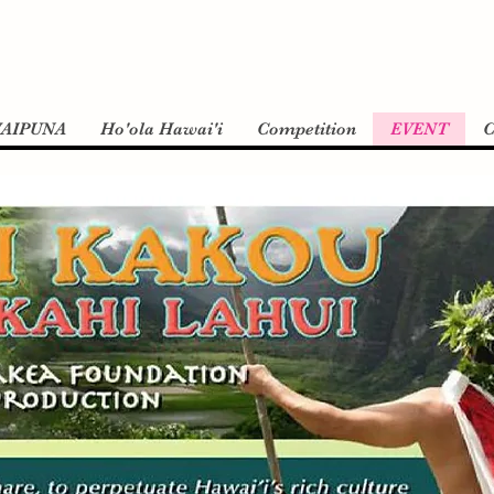
AIPUNA
Ho'ola Hawai'i
Competition
EVENT