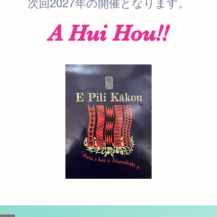
​次回2027年の開催となります。
​A Hui Hou!!