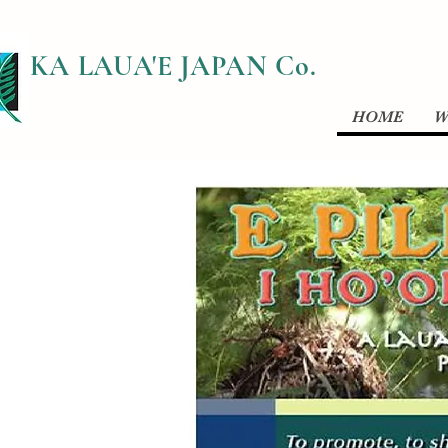
​KA LAUA'E JAPAN Co.
HOME
W