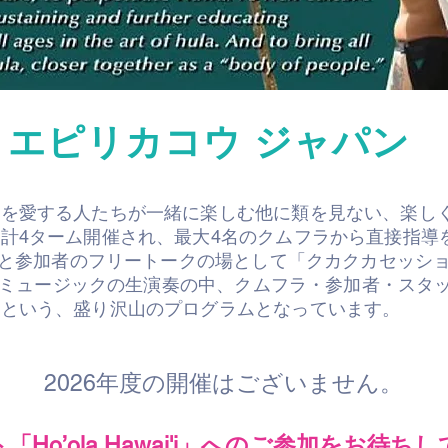
エピリカコウ ジャパン
ラを愛する人たちが一緒に楽しむ他に類を見ない、楽し
計4ターム開催され、最大4名のクムフラから直接指導
ラと参加者のフリートークの場として「クカクカセッション
イアンミュージックの生演奏の中、クムフラ・参加者・ス
るという、盛り沢山のプログラムとなっています。
2026年度の開催はございません。
ト「
Ho’ola Hawai'i
」へのご参加をお待ちし